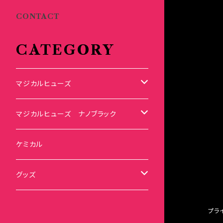
CONTACT
CATEGORY
マジカルヒューズ
スズキ
マジカルヒューズ ナノブラック
KEI
スバル
スズキ ブラック
ケミカル
アルト
BRZ
KEI
ダイハツ
スバル ブラック
グッズ
アルトエコ
R2
アルト
MAX
BRZ
トヨタ
ダイハツ ブラック
マジカルヒューズ
プラ