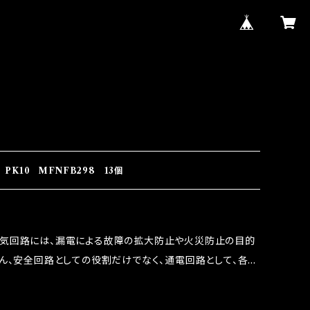
K10 MFNFB298 13個
電気回路には、漏電による故障の拡大防止や火災防止の目的
ろん、安全回路としての役割だけでなく、通電回路として、各回
には拭い去れない欠点があります。 1.溶接回路であ
属部分が露出している為、空気中に漏電してしまう。 3.金属