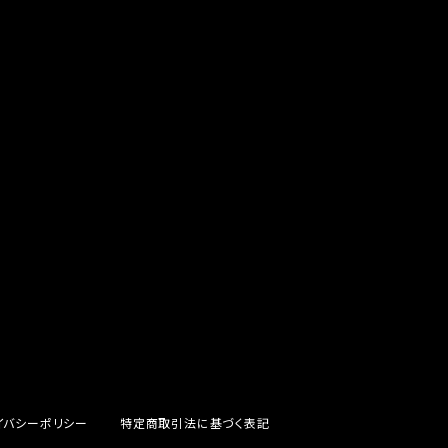
プレートが接触するがゆえ、接触抵抗がある。
善したヒューズが、マジカルヒューズになり
防止効果・接触抵抗低減効果により、このよ
ドリング安定化（静粛性UP） ・ターボ車の
向上 ・ヘッドランプの光量UP ・燃費向上
ポーツシーンでの実証実験の上、 製品化を
イバシーポリシー
特定商取引法に基づく表記