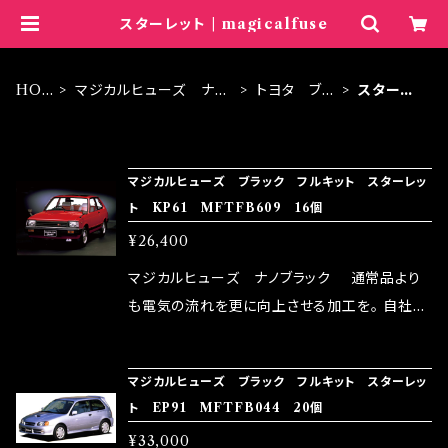
スターレット | magicalfuse
HO
マジカルヒューズ ナノ
トヨタ ブラ
スターレ
ME
ブラック
ック
ット
ITEM LIST
マジカルヒューズ ブラック フルキット スターレッ
ト KP61 MFTFB609 16個
¥26,400
マジカルヒューズ ナノブラック 通常品より
も電気の流れを更に向上させる加工を。 自社比
較で車種により通常品よりも１５～３０％程性能
向上。 更なる体感や数字を求める方にはオスス
マジカルヒューズ ブラック フルキット スターレッ
メ！ レーシングドライバーMAX織戸選手がテス
ト EP91 MFTFB044 20個
ターとなり吟味し時間を掛けて検証し、これは
¥33,000
体感出来て面白く、車には必ずプラスになりデメ