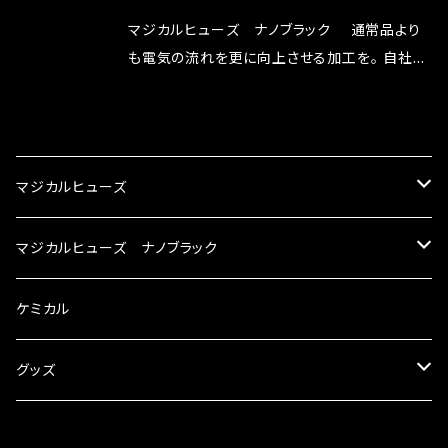
リットが無い。と。 コラボ開発製品です。 購入先
マジカルヒューズ ナノブラック 通常品より
はこちらのマジカルヒューズ直販サイトと横浜に
も電気の流れを更に向上させる加工を。 自社比
織戸学さんが経営のお店MAX ORIDO RACI
較で車種により通常品よりも１５～３０％程性能
NG（http://maxorido.com/car-parts/86-b
向上。 更なる体感や数字を求める方にはオスス
CATEGORY
rz）の2店舗の専売品になりますので宜しくお願
メ！ レーシングドライバーMAX織戸選手がテス
い致します。
ターとなり吟味し時間を掛けて検証し、これは
マジカルヒューズ
体感出来て面白く、車には必ずプラスになりデメ
リットが無い。と。 コラボ開発製品です。 購入先
スズキ
マジカルヒューズ ナノブラック
はこちらのマジカルヒューズ直販サイトと横浜に
織戸学さんが経営のお店MAX ORIDO RACI
KEI
スバル
スズキ ブラック
ケミカル
NG（http://maxorido.com/car-parts/86-b
rz）の2店舗の専売品になりますので宜しくお願
アルト
い致します。
BRZ
KEI
ダイハツ
スバル ブラック
グッズ
アルトエコ
R2
アルト
MAX
BRZ
トヨタ
ダイハツ ブラック
マジカルヒューズ