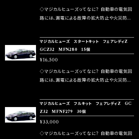
が大きい。 2.金属部分が露出している為、空気
◇マジカルヒューズってなに？ 自動車の電気回
中に漏電してしまう。 3.金属プレートが接触する
路には、漏電による故障の拡大防止や火災防止
がゆえ、接触抵抗がある。 この3点です。 1は、取
の目的から、ヒューズが装着されています。 もち
り去る事は出来ませんが、2・3を改善したヒュー
ろん、安全回路としての役割だけでなく、通電回
マジカルヒューズ スタートキット フェアレディZ
ズが、マジカルヒューズになります。 ◇マジカル
路として、各回路への電力供給を行っています。
GCZ32 MFN280 15個
ヒューズの効果 マジカルヒューズは放電防止効
しかし、ヒューズには拭い去れない欠点があり
¥16,500
果・接触抵抗低減効果により、このような効果を
ます。 1.溶接回路であるため、配線と比較し抵抗
発揮します。 ・アクセルレスポンスの向上 ・アイ
が大きい。 2.金属部分が露出している為、空気
◇マジカルヒューズってなに？ 自動車の電気回
ドリング安定化（静粛性UP） ・ターボ車のターボ
中に漏電してしまう。 3.金属プレートが接触する
路には、漏電による故障の拡大防止や火災防止
ラグ改善 ・低速からのトルクアップ ・オーディオ
がゆえ、接触抵抗がある。 この3点です。 1は、取
の目的から、ヒューズが装着されています。 もち
の音質向上 ・ヘッドランプの光量UP ・燃費向上
り去る事は出来ませんが、2・3を改善したヒュー
ろん、安全回路としての役割だけでなく、通電回
など、これらの効果は、タウンユースだけでなく、
マジカルヒューズ フルキット フェアレディZ GC
ズが、マジカルヒューズになります。 ◇マジカル
路として、各回路への電力供給を行っています。
Z32 MFNF279 30個
モータースポーツシーンでの実証実験の上、 製
ヒューズの効果 マジカルヒューズは放電防止効
しかし、ヒューズには拭い去れない欠点があり
品化を果たしております。
¥33,000
果・接触抵抗低減効果により、このような効果を
ます。 1.溶接回路であるため、配線と比較し抵抗
発揮します。 ・アクセルレスポンスの向上 ・アイ
が大きい。 2.金属部分が露出している為、空気
◇マジカルヒューズってなに？ 自動車の電気回