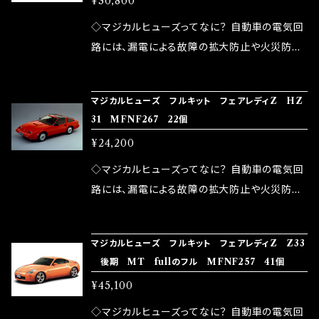
¥30,800
果・接触抵抗低減効果により、このような効果を
ます。 1.溶接回路であるため、配線と比較し抵抗
発揮します。 ・アクセルレスポンスの向上 ・アイ
が大きい。 2.金属部分が露出している為、空気
◇マジカルヒューズってなに？ 自動車の電気回
ドリング安定化（静粛性UP） ・ターボ車のターボ
中に漏電してしまう。 3.金属プレートが接触する
路には、漏電による故障の拡大防止や火災防止
ラグ改善 ・低速からのトルクアップ ・オーディオ
がゆえ、接触抵抗がある。 この3点です。 1は、取
の目的から、ヒューズが装着されています。 もち
の音質向上 ・ヘッドランプの光量UP ・燃費向上
り去る事は出来ませんが、2・3を改善したヒュー
ろん、安全回路としての役割だけでなく、通電回
など、これらの効果は、タウンユースだけでなく、
マジカルヒューズ フルキット フェアレディZ HZ
ズが、マジカルヒューズになります。 ◇マジカル
路として、各回路への電力供給を行っています。
31 MFNF267 22個
モータースポーツシーンでの実証実験の上、 製
ヒューズの効果 マジカルヒューズは放電防止効
しかし、ヒューズには拭い去れない欠点があり
品化を果たしております。
¥24,200
果・接触抵抗低減効果により、このような効果を
ます。 1.溶接回路であるため、配線と比較し抵抗
発揮します。 ・アクセルレスポンスの向上 ・アイ
が大きい。 2.金属部分が露出している為、空気
◇マジカルヒューズってなに？ 自動車の電気回
ドリング安定化（静粛性UP） ・ターボ車のターボ
中に漏電してしまう。 3.金属プレートが接触する
路には、漏電による故障の拡大防止や火災防止
ラグ改善 ・低速からのトルクアップ ・オーディオ
がゆえ、接触抵抗がある。 この3点です。 1は、取
の目的から、ヒューズが装着されています。 もち
の音質向上 ・ヘッドランプの光量UP ・燃費向上
り去る事は出来ませんが、2・3を改善したヒュー
ろん、安全回路としての役割だけでなく、通電回
など、これらの効果は、タウンユースだけでなく、
マジカルヒューズ フルキット フェアレディZ Z33
ズが、マジカルヒューズになります。 ◇マジカル
路として、各回路への電力供給を行っています。
後期 MT fullのフル MFNF257 41個
モータースポーツシーンでの実証実験の上、 製
ヒューズの効果 マジカルヒューズは放電防止効
しかし、ヒューズには拭い去れない欠点があり
品化を果たしております。
¥45,100
果・接触抵抗低減効果により、このような効果を
ます。 1.溶接回路であるため、配線と比較し抵抗
発揮します。 ・アクセルレスポンスの向上 ・アイ
が大きい。 2.金属部分が露出している為、空気
◇マジカルヒューズってなに？ 自動車の電気回