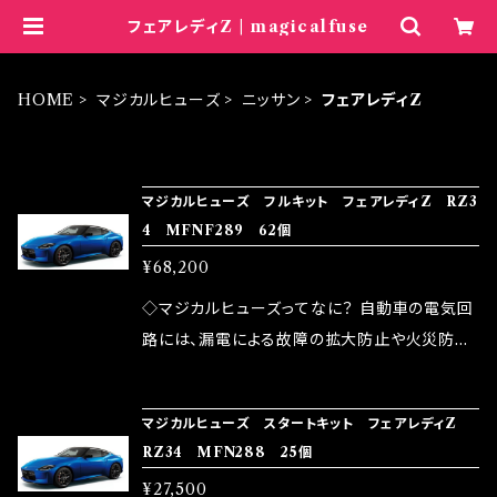
フェアレディZ | magicalfuse
HOME
マジカルヒューズ
ニッサン
フェアレディZ
ITEM LIST
マジカルヒューズ フルキット フェアレディZ RZ3
4 MFNF289 62個
¥68,200
◇マジカルヒューズってなに？ 自動車の電気回
路には、漏電による故障の拡大防止や火災防止
の目的から、ヒューズが装着されています。 もち
ろん、安全回路としての役割だけでなく、通電回
マジカルヒューズ スタートキット フェアレディZ
路として、各回路への電力供給を行っています。
RZ34 MFN288 25個
しかし、ヒューズには拭い去れない欠点があり
¥27,500
ます。 1.溶接回路であるため、配線と比較し抵抗