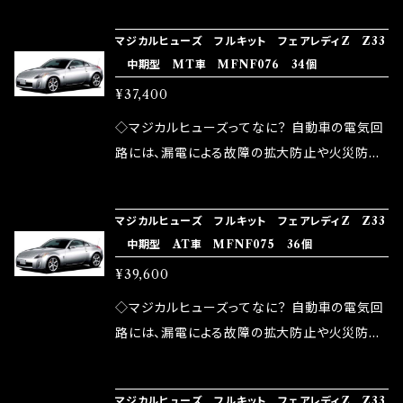
の音質向上 ・ヘッドランプの光量UP ・燃費向上
り去る事は出来ませんが、2・3を改善したヒュー
ろん、安全回路としての役割だけでなく、通電回
など、これらの効果は、タウンユースだけでなく、
マジカルヒューズ フルキット フェアレディZ Z33
ズが、マジカルヒューズになります。 ◇マジカル
路として、各回路への電力供給を行っています。
中期型 MT車 MFNF076 34個
モータースポーツシーンでの実証実験の上、 製
ヒューズの効果 マジカルヒューズは放電防止効
しかし、ヒューズには拭い去れない欠点があり
品化を果たしております。
¥37,400
果・接触抵抗低減効果により、このような効果を
ます。 1.溶接回路であるため、配線と比較し抵抗
発揮します。 ・アクセルレスポンスの向上 ・アイ
が大きい。 2.金属部分が露出している為、空気
◇マジカルヒューズってなに？ 自動車の電気回
ドリング安定化（静粛性UP） ・ターボ車のターボ
中に漏電してしまう。 3.金属プレートが接触する
路には、漏電による故障の拡大防止や火災防止
ラグ改善 ・低速からのトルクアップ ・オーディオ
がゆえ、接触抵抗がある。 この3点です。 1は、取
の目的から、ヒューズが装着されています。 もち
の音質向上 ・ヘッドランプの光量UP ・燃費向上
り去る事は出来ませんが、2・3を改善したヒュー
ろん、安全回路としての役割だけでなく、通電回
など、これらの効果は、タウンユースだけでなく、
マジカルヒューズ フルキット フェアレディZ Z33
ズが、マジカルヒューズになります。 ◇マジカル
路として、各回路への電力供給を行っています。
中期型 AT車 MFNF075 36個
モータースポーツシーンでの実証実験の上、 製
ヒューズの効果 マジカルヒューズは放電防止効
しかし、ヒューズには拭い去れない欠点があり
品化を果たしております。
¥39,600
果・接触抵抗低減効果により、このような効果を
ます。 1.溶接回路であるため、配線と比較し抵抗
発揮します。 ・アクセルレスポンスの向上 ・アイ
が大きい。 2.金属部分が露出している為、空気
◇マジカルヒューズってなに？ 自動車の電気回
ドリング安定化（静粛性UP） ・ターボ車のターボ
中に漏電してしまう。 3.金属プレートが接触する
路には、漏電による故障の拡大防止や火災防止
ラグ改善 ・低速からのトルクアップ ・オーディオ
がゆえ、接触抵抗がある。 この3点です。 1は、取
の目的から、ヒューズが装着されています。 もち
の音質向上 ・ヘッドランプの光量UP ・燃費向上
り去る事は出来ませんが、2・3を改善したヒュー
ろん、安全回路としての役割だけでなく、通電回
など、これらの効果は、タウンユースだけでなく、
マジカルヒューズ フルキット フェアレディZ Z33