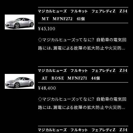
の音質向上 ・ヘッドランプの光量UP ・燃費向上
り去る事は出来ませんが、2・3を改善したヒュー
ろん、安全回路としての役割だけでなく、通電回
など、これらの効果は、タウンユースだけでなく、
マジカルヒューズ フルキット フェアレディZ Z34
ズが、マジカルヒューズになります。 ◇マジカル
路として、各回路への電力供給を行っています。
MT MFNF272 41個
モータースポーツシーンでの実証実験の上、 製
ヒューズの効果 マジカルヒューズは放電防止効
しかし、ヒューズには拭い去れない欠点があり
品化を果たしております。
¥45,100
果・接触抵抗低減効果により、このような効果を
ます。 1.溶接回路であるため、配線と比較し抵抗
発揮します。 ・アクセルレスポンスの向上 ・アイ
が大きい。 2.金属部分が露出している為、空気
◇マジカルヒューズってなに？ 自動車の電気回
ドリング安定化（静粛性UP） ・ターボ車のターボ
中に漏電してしまう。 3.金属プレートが接触する
路には、漏電による故障の拡大防止や火災防止
ラグ改善 ・低速からのトルクアップ ・オーディオ
がゆえ、接触抵抗がある。 この3点です。 1は、取
の目的から、ヒューズが装着されています。 もち
の音質向上 ・ヘッドランプの光量UP ・燃費向上
り去る事は出来ませんが、2・3を改善したヒュー
ろん、安全回路としての役割だけでなく、通電回
など、これらの効果は、タウンユースだけでなく、
マジカルヒューズ フルキット フェアレディZ Z34
ズが、マジカルヒューズになります。 ◇マジカル
路として、各回路への電力供給を行っています。
AT BOSE MFNF271 44個
モータースポーツシーンでの実証実験の上、 製
ヒューズの効果 マジカルヒューズは放電防止効
しかし、ヒューズには拭い去れない欠点があり
品化を果たしております。
¥48,400
果・接触抵抗低減効果により、このような効果を
ます。 1.溶接回路であるため、配線と比較し抵抗
発揮します。 ・アクセルレスポンスの向上 ・アイ
が大きい。 2.金属部分が露出している為、空気
◇マジカルヒューズってなに？ 自動車の電気回
ドリング安定化（静粛性UP） ・ターボ車のターボ
中に漏電してしまう。 3.金属プレートが接触する
路には、漏電による故障の拡大防止や火災防止
ラグ改善 ・低速からのトルクアップ ・オーディオ
がゆえ、接触抵抗がある。 この3点です。 1は、取
の目的から、ヒューズが装着されています。 もち
の音質向上 ・ヘッドランプの光量UP ・燃費向上
り去る事は出来ませんが、2・3を改善したヒュー
ろん、安全回路としての役割だけでなく、通電回
など、これらの効果は、タウンユースだけでなく、
マジカルヒューズ フルキット フェアレディZ Z34
ズが、マジカルヒューズになります。 ◇マジカル
路として、各回路への電力供給を行っています。