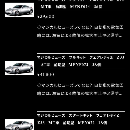
ズが、マジカルヒューズになります。 ◇マジカル
路として、各回路への電力供給を行っています。
MT車 前期型 MFNF074 36個
モータースポーツシーンでの実証実験の上、 製
ヒューズの効果 マジカルヒューズは放電防止効
しかし、ヒューズには拭い去れない欠点があり
品化を果たしております。
¥39,600
果・接触抵抗低減効果により、このような効果を
ます。 1.溶接回路であるため、配線と比較し抵抗
発揮します。 ・アクセルレスポンスの向上 ・アイ
が大きい。 2.金属部分が露出している為、空気
◇マジカルヒューズってなに？ 自動車の電気回
ドリング安定化（静粛性UP） ・ターボ車のターボ
中に漏電してしまう。 3.金属プレートが接触する
路には、漏電による故障の拡大防止や火災防止
ラグ改善 ・低速からのトルクアップ ・オーディオ
がゆえ、接触抵抗がある。 この3点です。 1は、取
の目的から、ヒューズが装着されています。 もち
の音質向上 ・ヘッドランプの光量UP ・燃費向上
り去る事は出来ませんが、2・3を改善したヒュー
ろん、安全回路としての役割だけでなく、通電回
など、これらの効果は、タウンユースだけでなく、
マジカルヒューズ フルキット フェアレディZ Z33
ズが、マジカルヒューズになります。 ◇マジカル
路として、各回路への電力供給を行っています。
AT車 前期型 MFNF073 38個
モータースポーツシーンでの実証実験の上、 製
ヒューズの効果 マジカルヒューズは放電防止効
しかし、ヒューズには拭い去れない欠点があり
品化を果たしております。
¥41,800
果・接触抵抗低減効果により、このような効果を
ます。 1.溶接回路であるため、配線と比較し抵抗
発揮します。 ・アクセルレスポンスの向上 ・アイ
が大きい。 2.金属部分が露出している為、空気
◇マジカルヒューズってなに？ 自動車の電気回
ドリング安定化（静粛性UP） ・ターボ車のターボ
中に漏電してしまう。 3.金属プレートが接触する
路には、漏電による故障の拡大防止や火災防止
ラグ改善 ・低速からのトルクアップ ・オーディオ
がゆえ、接触抵抗がある。 この3点です。 1は、取
の目的から、ヒューズが装着されています。 もち
の音質向上 ・ヘッドランプの光量UP ・燃費向上
り去る事は出来ませんが、2・3を改善したヒュー
ろん、安全回路としての役割だけでなく、通電回
など、これらの効果は、タウンユースだけでなく、
マジカルヒューズ スタートキット フェアレディZ
ズが、マジカルヒューズになります。 ◇マジカル
路として、各回路への電力供給を行っています。
Z33 MT車 前期型 MFN072 18個
モータースポーツシーンでの実証実験の上、 製
ヒューズの効果 マジカルヒューズは放電防止効
しかし、ヒューズには拭い去れない欠点があり