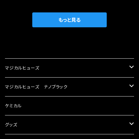
がゆえ、接触抵抗がある。 この3点です。 1は、取
の目的から、ヒューズが装着されています。 もち
の音質向上 ・ヘッドランプの光量UP ・燃費向上
り去る事は出来ませんが、2・3を改善したヒュー
ろん、安全回路としての役割だけでなく、通電回
など、これらの効果は、タウンユースだけでなく、
ズが、マジカルヒューズになります。 ◇マジカル
路として、各回路への電力供給を行っています。
もっと見る
モータースポーツシーンでの実証実験の上、 製
ヒューズの効果 マジカルヒューズは放電防止効
しかし、ヒューズには拭い去れない欠点があり
品化を果たしております。
果・接触抵抗低減効果により、このような効果を
ます。 1.溶接回路であるため、配線と比較し抵抗
発揮します。 ・アクセルレスポンスの向上 ・アイ
が大きい。 2.金属部分が露出している為、空気
CATEGORY
ドリング安定化（静粛性UP） ・ターボ車のターボ
中に漏電してしまう。 3.金属プレートが接触する
ラグ改善 ・低速からのトルクアップ ・オーディオ
がゆえ、接触抵抗がある。 この3点です。 1は、取
マジカルヒューズ
の音質向上 ・ヘッドランプの光量UP ・燃費向上
り去る事は出来ませんが、2・3を改善したヒュー
など、これらの効果は、タウンユースだけでなく、
ズが、マジカルヒューズになります。 ◇マジカル
スズキ
マジカルヒューズ ナノブラック
モータースポーツシーンでの実証実験の上、 製
ヒューズの効果 マジカルヒューズは放電防止効
品化を果たしております。
果・接触抵抗低減効果により、このような効果を
KEI
スバル
スズキ ブラック
ケミカル
発揮します。 ・アクセルレスポンスの向上 ・アイ
ドリング安定化（静粛性UP） ・ターボ車のターボ
アルト
ラグ改善 ・低速からのトルクアップ ・オーディオ
BRZ
KEI
ダイハツ
スバル ブラック
グッズ
の音質向上 ・ヘッドランプの光量UP ・燃費向上