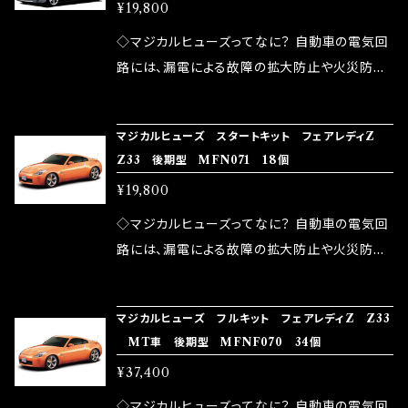
品化を果たしております。
¥19,800
果・接触抵抗低減効果により、このような効果を
ます。 1.溶接回路であるため、配線と比較し抵抗
発揮します。 ・アクセルレスポンスの向上 ・アイ
が大きい。 2.金属部分が露出している為、空気
◇マジカルヒューズってなに？ 自動車の電気回
ドリング安定化（静粛性UP） ・ターボ車のターボ
中に漏電してしまう。 3.金属プレートが接触する
路には、漏電による故障の拡大防止や火災防止
ラグ改善 ・低速からのトルクアップ ・オーディオ
がゆえ、接触抵抗がある。 この3点です。 1は、取
の目的から、ヒューズが装着されています。 もち
の音質向上 ・ヘッドランプの光量UP ・燃費向上
り去る事は出来ませんが、2・3を改善したヒュー
ろん、安全回路としての役割だけでなく、通電回
など、これらの効果は、タウンユースだけでなく、
マジカルヒューズ スタートキット フェアレディZ
ズが、マジカルヒューズになります。 ◇マジカル
路として、各回路への電力供給を行っています。
Z33 後期型 MFN071 18個
モータースポーツシーンでの実証実験の上、 製
ヒューズの効果 マジカルヒューズは放電防止効
しかし、ヒューズには拭い去れない欠点があり
品化を果たしております。
¥19,800
果・接触抵抗低減効果により、このような効果を
ます。 1.溶接回路であるため、配線と比較し抵抗
発揮します。 ・アクセルレスポンスの向上 ・アイ
が大きい。 2.金属部分が露出している為、空気
◇マジカルヒューズってなに？ 自動車の電気回
ドリング安定化（静粛性UP） ・ターボ車のターボ
中に漏電してしまう。 3.金属プレートが接触する
路には、漏電による故障の拡大防止や火災防止
ラグ改善 ・低速からのトルクアップ ・オーディオ
がゆえ、接触抵抗がある。 この3点です。 1は、取
の目的から、ヒューズが装着されています。 もち
の音質向上 ・ヘッドランプの光量UP ・燃費向上
り去る事は出来ませんが、2・3を改善したヒュー
ろん、安全回路としての役割だけでなく、通電回
など、これらの効果は、タウンユースだけでなく、
マジカルヒューズ フルキット フェアレディZ Z33
ズが、マジカルヒューズになります。 ◇マジカル
路として、各回路への電力供給を行っています。
MT車 後期型 MFNF070 34個
モータースポーツシーンでの実証実験の上、 製
ヒューズの効果 マジカルヒューズは放電防止効
しかし、ヒューズには拭い去れない欠点があり
品化を果たしております。
¥37,400
果・接触抵抗低減効果により、このような効果を
ます。 1.溶接回路であるため、配線と比較し抵抗
発揮します。 ・アクセルレスポンスの向上 ・アイ
が大きい。 2.金属部分が露出している為、空気
◇マジカルヒューズってなに？ 自動車の電気回