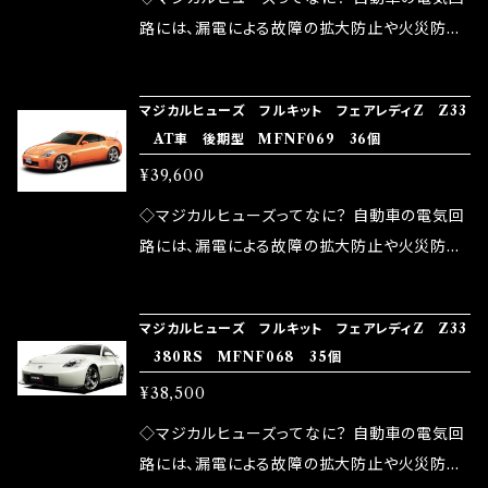
ドリング安定化（静粛性UP） ・ターボ車のターボ
中に漏電してしまう。 3.金属プレートが接触する
路には、漏電による故障の拡大防止や火災防止
ラグ改善 ・低速からのトルクアップ ・オーディオ
がゆえ、接触抵抗がある。 この3点です。 1は、取
の目的から、ヒューズが装着されています。 もち
の音質向上 ・ヘッドランプの光量UP ・燃費向上
り去る事は出来ませんが、2・3を改善したヒュー
ろん、安全回路としての役割だけでなく、通電回
など、これらの効果は、タウンユースだけでなく、
マジカルヒューズ フルキット フェアレディZ Z33
ズが、マジカルヒューズになります。 ◇マジカル
路として、各回路への電力供給を行っています。
AT車 後期型 MFNF069 36個
モータースポーツシーンでの実証実験の上、 製
ヒューズの効果 マジカルヒューズは放電防止効
しかし、ヒューズには拭い去れない欠点があり
品化を果たしております。
¥39,600
果・接触抵抗低減効果により、このような効果を
ます。 1.溶接回路であるため、配線と比較し抵抗
発揮します。 ・アクセルレスポンスの向上 ・アイ
が大きい。 2.金属部分が露出している為、空気
◇マジカルヒューズってなに？ 自動車の電気回
ドリング安定化（静粛性UP） ・ターボ車のターボ
中に漏電してしまう。 3.金属プレートが接触する
路には、漏電による故障の拡大防止や火災防止
ラグ改善 ・低速からのトルクアップ ・オーディオ
がゆえ、接触抵抗がある。 この3点です。 1は、取
の目的から、ヒューズが装着されています。 もち
の音質向上 ・ヘッドランプの光量UP ・燃費向上
り去る事は出来ませんが、2・3を改善したヒュー
ろん、安全回路としての役割だけでなく、通電回
など、これらの効果は、タウンユースだけでなく、
マジカルヒューズ フルキット フェアレディZ Z33
ズが、マジカルヒューズになります。 ◇マジカル
路として、各回路への電力供給を行っています。
380RS MFNF068 35個
モータースポーツシーンでの実証実験の上、 製
ヒューズの効果 マジカルヒューズは放電防止効
しかし、ヒューズには拭い去れない欠点があり
品化を果たしております。
¥38,500
果・接触抵抗低減効果により、このような効果を
ます。 1.溶接回路であるため、配線と比較し抵抗
発揮します。 ・アクセルレスポンスの向上 ・アイ
が大きい。 2.金属部分が露出している為、空気
◇マジカルヒューズってなに？ 自動車の電気回
ドリング安定化（静粛性UP） ・ターボ車のターボ
中に漏電してしまう。 3.金属プレートが接触する
路には、漏電による故障の拡大防止や火災防止
ラグ改善 ・低速からのトルクアップ ・オーディオ