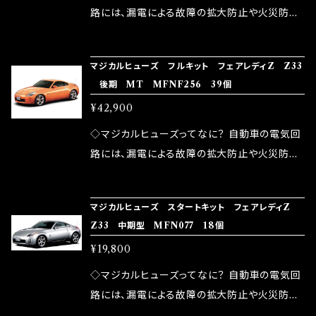
ドリング安定化（静粛性UP） ・ターボ車のターボ
中に漏電してしまう。 3.金属プレートが接触する
路には、漏電による故障の拡大防止や火災防止
ラグ改善 ・低速からのトルクアップ ・オーディオ
がゆえ、接触抵抗がある。 この3点です。 1は、取
の目的から、ヒューズが装着されています。 もち
の音質向上 ・ヘッドランプの光量UP ・燃費向上
り去る事は出来ませんが、2・3を改善したヒュー
ろん、安全回路としての役割だけでなく、通電回
など、これらの効果は、タウンユースだけでなく、
マジカルヒューズ フルキット フェアレディZ Z33
ズが、マジカルヒューズになります。 ◇マジカル
路として、各回路への電力供給を行っています。
後期 MT MFNF256 39個
モータースポーツシーンでの実証実験の上、 製
ヒューズの効果 マジカルヒューズは放電防止効
しかし、ヒューズには拭い去れない欠点があり
品化を果たしております。
¥42,900
果・接触抵抗低減効果により、このような効果を
ます。 1.溶接回路であるため、配線と比較し抵抗
発揮します。 ・アクセルレスポンスの向上 ・アイ
が大きい。 2.金属部分が露出している為、空気
◇マジカルヒューズってなに？ 自動車の電気回
ドリング安定化（静粛性UP） ・ターボ車のターボ
中に漏電してしまう。 3.金属プレートが接触する
路には、漏電による故障の拡大防止や火災防止
ラグ改善 ・低速からのトルクアップ ・オーディオ
がゆえ、接触抵抗がある。 この3点です。 1は、取
の目的から、ヒューズが装着されています。 もち
の音質向上 ・ヘッドランプの光量UP ・燃費向上
り去る事は出来ませんが、2・3を改善したヒュー
ろん、安全回路としての役割だけでなく、通電回
など、これらの効果は、タウンユースだけでなく、
マジカルヒューズ スタートキット フェアレディZ
ズが、マジカルヒューズになります。 ◇マジカル
路として、各回路への電力供給を行っています。
Z33 中期型 MFN077 18個
モータースポーツシーンでの実証実験の上、 製
ヒューズの効果 マジカルヒューズは放電防止効
しかし、ヒューズには拭い去れない欠点があり
品化を果たしております。
¥19,800
果・接触抵抗低減効果により、このような効果を
ます。 1.溶接回路であるため、配線と比較し抵抗
発揮します。 ・アクセルレスポンスの向上 ・アイ
が大きい。 2.金属部分が露出している為、空気
◇マジカルヒューズってなに？ 自動車の電気回
ドリング安定化（静粛性UP） ・ターボ車のターボ
中に漏電してしまう。 3.金属プレートが接触する
路には、漏電による故障の拡大防止や火災防止
ラグ改善 ・低速からのトルクアップ ・オーディオ
がゆえ、接触抵抗がある。 この3点です。 1は、取
の目的から、ヒューズが装着されています。 もち