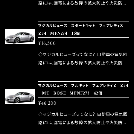
ドリング安定化（静粛性UP） ・ターボ車のターボ
中に漏電してしまう。 3.金属プレートが接触する
路には、漏電による故障の拡大防止や火災防止
ラグ改善 ・低速からのトルクアップ ・オーディオ
がゆえ、接触抵抗がある。 この3点です。 1は、取
の目的から、ヒューズが装着されています。 もち
の音質向上 ・ヘッドランプの光量UP ・燃費向上
り去る事は出来ませんが、2・3を改善したヒュー
ろん、安全回路としての役割だけでなく、通電回
など、これらの効果は、タウンユースだけでなく、
マジカルヒューズ スタートキット フェアレディZ
ズが、マジカルヒューズになります。 ◇マジカル
路として、各回路への電力供給を行っています。
Z34 MFN274 15個
モータースポーツシーンでの実証実験の上、 製
ヒューズの効果 マジカルヒューズは放電防止効
しかし、ヒューズには拭い去れない欠点があり
品化を果たしております。
¥16,500
果・接触抵抗低減効果により、このような効果を
ます。 1.溶接回路であるため、配線と比較し抵抗
発揮します。 ・アクセルレスポンスの向上 ・アイ
が大きい。 2.金属部分が露出している為、空気
◇マジカルヒューズってなに？ 自動車の電気回
ドリング安定化（静粛性UP） ・ターボ車のターボ
中に漏電してしまう。 3.金属プレートが接触する
路には、漏電による故障の拡大防止や火災防止
ラグ改善 ・低速からのトルクアップ ・オーディオ
がゆえ、接触抵抗がある。 この3点です。 1は、取
の目的から、ヒューズが装着されています。 もち
の音質向上 ・ヘッドランプの光量UP ・燃費向上
り去る事は出来ませんが、2・3を改善したヒュー
ろん、安全回路としての役割だけでなく、通電回
など、これらの効果は、タウンユースだけでなく、
マジカルヒューズ フルキット フェアレディZ Z34
ズが、マジカルヒューズになります。 ◇マジカル
路として、各回路への電力供給を行っています。
MT BOSE MFNF273 42個
モータースポーツシーンでの実証実験の上、 製
ヒューズの効果 マジカルヒューズは放電防止効
しかし、ヒューズには拭い去れない欠点があり
品化を果たしております。
¥46,200
果・接触抵抗低減効果により、このような効果を
ます。 1.溶接回路であるため、配線と比較し抵抗
発揮します。 ・アクセルレスポンスの向上 ・アイ
が大きい。 2.金属部分が露出している為、空気
◇マジカルヒューズってなに？ 自動車の電気回
ドリング安定化（静粛性UP） ・ターボ車のターボ
中に漏電してしまう。 3.金属プレートが接触する
路には、漏電による故障の拡大防止や火災防止
ラグ改善 ・低速からのトルクアップ ・オーディオ
がゆえ、接触抵抗がある。 この3点です。 1は、取
の目的から、ヒューズが装着されています。 もち