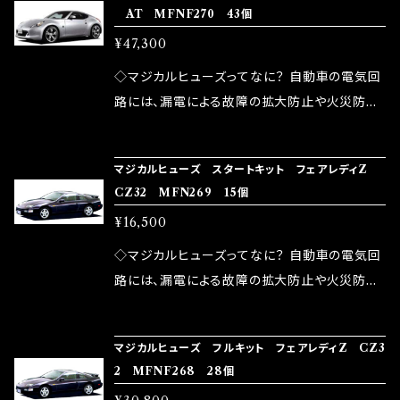
AT MFNF270 43個
モータースポーツシーンでの実証実験の上、 製
ヒューズの効果 マジカルヒューズは放電防止効
しかし、ヒューズには拭い去れない欠点があり
品化を果たしております。
¥47,300
果・接触抵抗低減効果により、このような効果を
ます。 1.溶接回路であるため、配線と比較し抵抗
発揮します。 ・アクセルレスポンスの向上 ・アイ
が大きい。 2.金属部分が露出している為、空気
◇マジカルヒューズってなに？ 自動車の電気回
ドリング安定化（静粛性UP） ・ターボ車のターボ
中に漏電してしまう。 3.金属プレートが接触する
路には、漏電による故障の拡大防止や火災防止
ラグ改善 ・低速からのトルクアップ ・オーディオ
がゆえ、接触抵抗がある。 この3点です。 1は、取
の目的から、ヒューズが装着されています。 もち
の音質向上 ・ヘッドランプの光量UP ・燃費向上
り去る事は出来ませんが、2・3を改善したヒュー
ろん、安全回路としての役割だけでなく、通電回
など、これらの効果は、タウンユースだけでなく、
マジカルヒューズ スタートキット フェアレディZ
ズが、マジカルヒューズになります。 ◇マジカル
路として、各回路への電力供給を行っています。
CZ32 MFN269 15個
モータースポーツシーンでの実証実験の上、 製
ヒューズの効果 マジカルヒューズは放電防止効
しかし、ヒューズには拭い去れない欠点があり
品化を果たしております。
¥16,500
果・接触抵抗低減効果により、このような効果を
ます。 1.溶接回路であるため、配線と比較し抵抗
発揮します。 ・アクセルレスポンスの向上 ・アイ
が大きい。 2.金属部分が露出している為、空気
◇マジカルヒューズってなに？ 自動車の電気回
ドリング安定化（静粛性UP） ・ターボ車のターボ
中に漏電してしまう。 3.金属プレートが接触する
路には、漏電による故障の拡大防止や火災防止
ラグ改善 ・低速からのトルクアップ ・オーディオ
がゆえ、接触抵抗がある。 この3点です。 1は、取
の目的から、ヒューズが装着されています。 もち
の音質向上 ・ヘッドランプの光量UP ・燃費向上
り去る事は出来ませんが、2・3を改善したヒュー
ろん、安全回路としての役割だけでなく、通電回
など、これらの効果は、タウンユースだけでなく、
マジカルヒューズ フルキット フェアレディZ CZ3
ズが、マジカルヒューズになります。 ◇マジカル
路として、各回路への電力供給を行っています。
2 MFNF268 28個
モータースポーツシーンでの実証実験の上、 製
ヒューズの効果 マジカルヒューズは放電防止効
しかし、ヒューズには拭い去れない欠点があり
品化を果たしております。