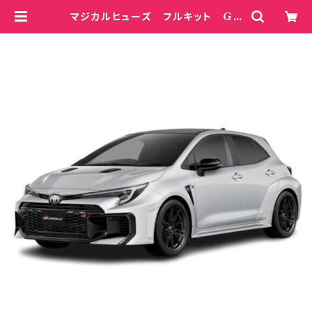
マジカルヒューズ フルキット GR
カローラ 6MT GZEA14H M
FTF726 61個 | magicalfuse