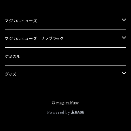
CATEGORY
マジカルヒューズ
スズキ
マジカルヒューズ ナノブラック
KEI
スバル
スズキ ブラック
ケミカル
アルト
BRZ
KEI
ダイハツ
スバル ブラック
グッズ
アルトエコ
R2
アルト
MAX
BRZ
トヨタ
ダイハツ ブラック
マジカルヒューズ
© magicalfuse
エスクード
S4
アルトエコ
MOVE
R2
86
MAX
ニッサン
トヨタ ブラック
トムススピリット
Powered by
エブリィ
WRX
エスクード
YRV
S4
90系3兄弟
MOVE
GT-R
86
ホンダ
ニッサン ブラック