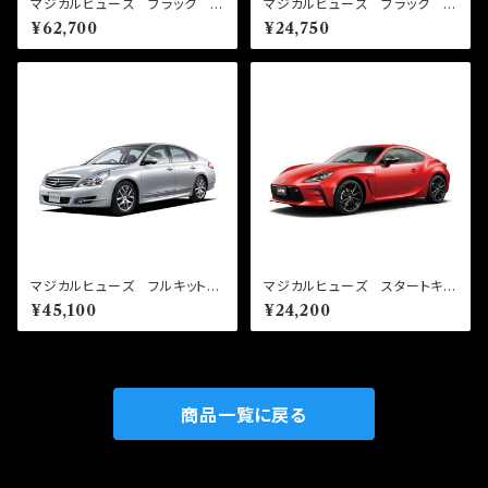
マジカルヒューズ ブラック フ
マジカルヒューズ ブラック ス
ルキット スカイラインGTR B
タートキット ワゴンR MH55
¥62,700
¥24,750
NR34 MFNFB051 38個
S ハロゲンヘッド MFSUB1
78 15個
マジカルヒューズ フルキット
マジカルヒューズ スタートキッ
ティアナ J32 MFNF301
ト GR86 ZN8 前期 MF
¥45,100
¥24,200
41個
T570 22個
商品一覧に戻る