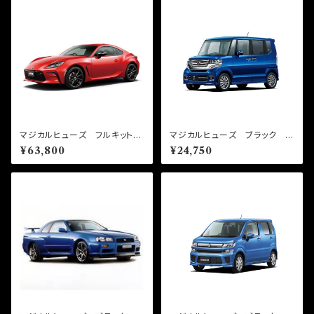
マジカルヒューズ フルキット
マジカルヒューズ ブラック ス
GR86 ZN8 前期 MT
タートキット N-BOXカスタ
¥63,800
¥24,750
MFTF569 58個
ム JF1・JF2 MFHB683 1
5個