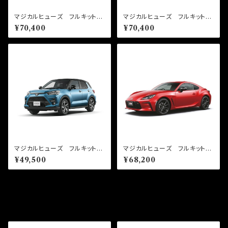
マジカルヒューズ フルキット
マジカルヒューズ フルキット
シエンタ NSP170G MFTF
カローラツーリング NRE210
¥70,400
¥70,400
757 64個
W MFTF754 64個
マジカルヒューズ フルキット
マジカルヒューズ フルキット
ライズ A210A MFTF761
GR86 ZN8 AT 2025年7
¥49,500
¥68,200
45個
月～ MFTF745 62個
その他の商品