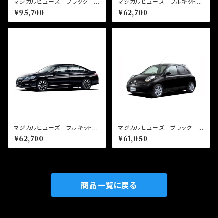
マジカルヒューズ ブラック フ
マジカルヒューズ フルキット
ルキット GR86 ZN8 前
N-BOX JF5 MFHF709
¥95,700
¥62,700
期 MT MFTFB550 58
57個
個
マジカルヒューズ フルキット
マジカルヒューズ ブラック フ
アコードハイブリッド CR6
ルキット マーチ AK12 MF
¥62,700
¥61,050
MFHF713 57個
NFB299 37個
商品一覧に戻る