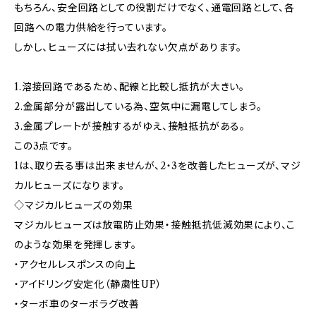
もちろん、安全回路としての役割だけでなく、通電回路として、各
回路への電力供給を行っています。
しかし、ヒューズには拭い去れない欠点があります。
1.溶接回路であるため、配線と比較し抵抗が大きい。
2.金属部分が露出している為、空気中に漏電してしまう。
3.金属プレートが接触するがゆえ、接触抵抗がある。
この3点です。
1は、取り去る事は出来ませんが、2・3を改善したヒューズが、マジ
カルヒューズになります。
◇マジカルヒューズの効果
マジカルヒューズは放電防止効果・接触抵抗低減効果により、こ
のような効果を発揮します。
・アクセルレスポンスの向上
・アイドリング安定化（静粛性UP）
・ターボ車のターボラグ改善