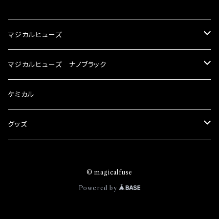
CATEGORY
マジカルヒューズ
スズキ
マジカルヒューズ ナノブラック
KEI
スバル
スズキ ブラック
ケミカル
アルト
BRZ
KEI
ダイハツ
スバル ブラック
グッズ
アルトエコ
R2
アルト
MAX
BRZ
トヨタ
ダイハツ ブラック
マジカルヒューズ
© magicalfuse
エスクード
S4
アルトエコ
MOVE
R2
86
MAX
ニッサン
トヨタ ブラック
トムススピリット
Powered by
エブリィ
WRX
エスクード
YRV
S4
90系3兄弟
MOVE
GT-R
86
ホンダ
ニッサン ブラック