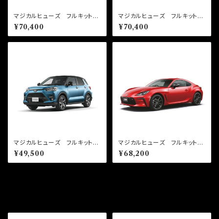
マジカルヒューズ フルキット
マジカルヒューズ フルキット
シエンタ NSP170G MFTF
カローラツーリング NRE210
¥70,400
¥70,400
757 64個
W MFTF754 64個
マジカルヒューズ フルキット
マジカルヒューズ フルキット
ライズ A210A MFTF761
GR86 ZN8 AT 2025年7
¥49,500
¥68,200
45個
月～ MFTF745 62個
その他の商品