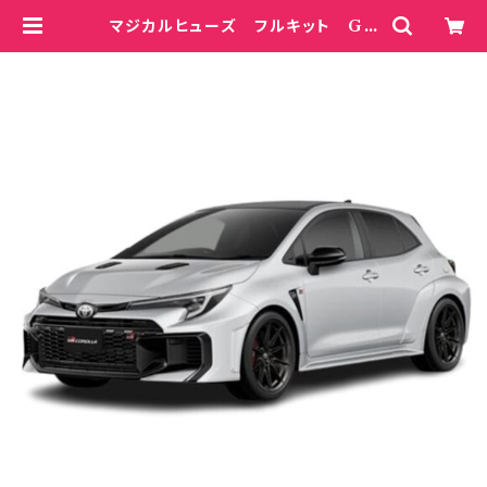
マジカルヒューズ フルキット GR
カローラ DAT GZEA14H MF
TF727 64個 | magicalfuse