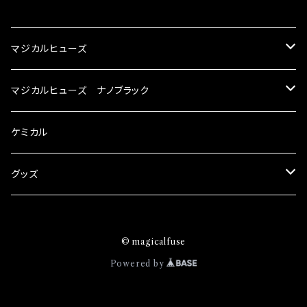
CATEGORY
マジカルヒューズ
スズキ
マジカルヒューズ ナノブラック
KEI
スバル
スズキ ブラック
ケミカル
アルト
BRZ
KEI
ダイハツ
スバル ブラック
グッズ
アルトエコ
R2
アルト
MAX
BRZ
トヨタ
ダイハツ ブラック
マジカルヒューズ
© magicalfuse
エスクード
S4
アルトエコ
MOVE
R2
86
MAX
ニッサン
トヨタ ブラック
トムススピリット
Powered by
エブリィ
WRX
エスクード
YRV
S4
90系3兄弟
MOVE
GT-R
86
ホンダ
ニッサン ブラック