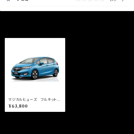
最近チェックした商品
マジカルヒューズ フルキット
フィットHV GP6 MFHF70
¥63,800
6 58個
同じカテゴリの商品