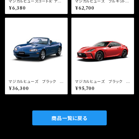
マジカルヒューズコートR' ナノ
マジカルヒューズ フルキット
ブラック 150ml MFCE003
N-BOX JF5 MFHF709
¥6,380
¥62,700
57個
マジカルヒューズ ブラック フ
マジカルヒューズ ブラック フ
ルキット ロードスター NB
ルキット GR86 ZN8 前
¥36,300
¥95,700
NB6 1600 MFMAFB436
期 MT MFTFB550 58
22個
個
商品一覧に戻る