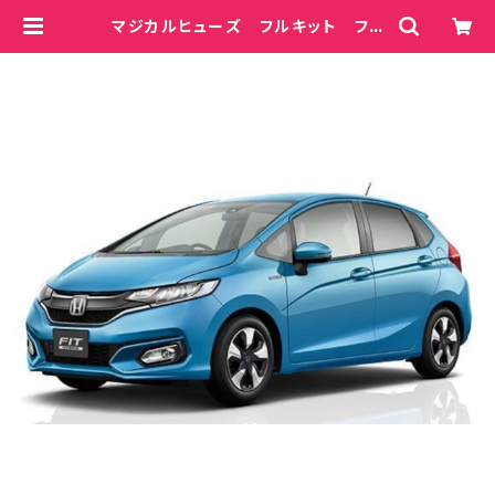
マジカルヒューズ フルキット フィ
ットHV GP6 MFHF706 58
個 | magicalfuse