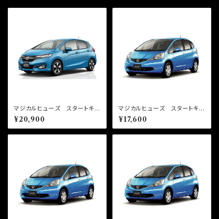
マジカルヒューズ スタートキッ
マジカルヒューズ スタートキッ
ト フィットHV GP6 MFH
ト フィット GK MFH631
¥20,900
¥17,600
705 19個
16個