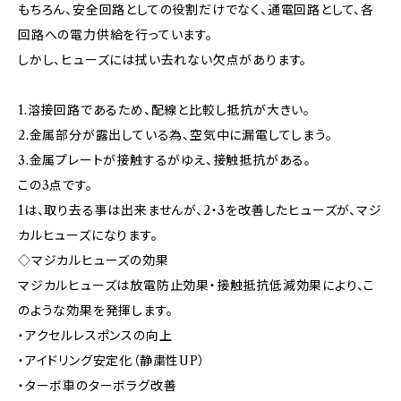
もちろん、安全回路としての役割だけでなく、通電回路として、各
回路への電力供給を行っています。
しかし、ヒューズには拭い去れない欠点があります。
1.溶接回路であるため、配線と比較し抵抗が大きい。
2.金属部分が露出している為、空気中に漏電してしまう。
3.金属プレートが接触するがゆえ、接触抵抗がある。
この3点です。
1は、取り去る事は出来ませんが、2・3を改善したヒューズが、マジ
カルヒューズになります。
◇マジカルヒューズの効果
マジカルヒューズは放電防止効果・接触抵抗低減効果により、こ
のような効果を発揮します。
・アクセルレスポンスの向上
・アイドリング安定化（静粛性UP）
・ターボ車のターボラグ改善