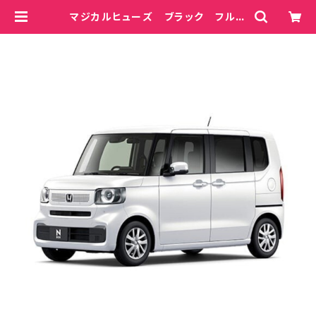
マジカルヒューズ ブラック フルキ
ット N-BOX JF5 MFHFB68
5 57個 | magicalfuse