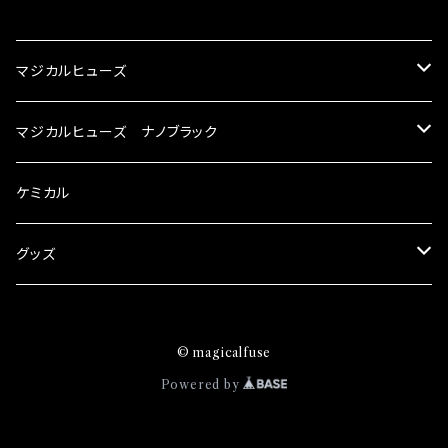
CATEGORY
マジカルヒューズ
スズキ
マジカルヒューズ ナノブラック
KEI
スバル
スズキ ブラック
ケミカル
アルト
BRZ
KEI
ダイハツ
スバル ブラック
グッズ
アルトエコ
R2
アルト
MAX
BRZ
トヨタ
ダイハツ ブラック
マジカルヒューズ
© magicalfuse
エスクード
S4
アルトエコ
MOVE
R2
86
MAX
ニッサン
トヨタ ブラック
トムススピリット
Powered by
エブリィ
WRX
エスクード
YRV
S4
90系3兄弟
MOVE
GT-R
86
ホンダ
ニッサン ブラック