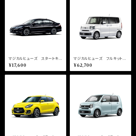
マジカルヒューズ スタートキッ
マジカルヒューズ フルキット
ト アコードハイブリッド CR
N-BOX JF5 MFHF709
¥17,600
¥62,700
6 MFH712 16個
57個