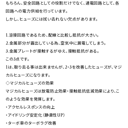
もちろん、安全回路としての役割だけでなく、通電回路として、各
回路への電力供給を行っています。
しかし、ヒューズには拭い去れない欠点があります。
1.溶接回路であるため、配線と比較し抵抗が大きい。
2.金属部分が露出している為、空気中に漏電してしまう。
3.金属プレートが接触するがゆえ、接触抵抗がある。
この3点です。
1は、取り去る事は出来ませんが、2・3を改善したヒューズが、マジ
カルヒューズになります。
◇マジカルヒューズの効果
マジカルヒューズは放電防止効果・接触抵抗低減効果により、こ
のような効果を発揮します。
・アクセルレスポンスの向上
・アイドリング安定化（静粛性UP）
・ターボ車のターボラグ改善