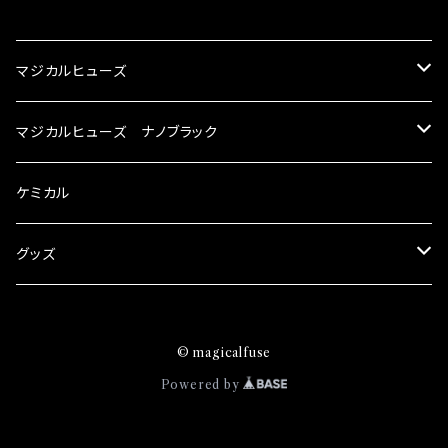
CATEGORY
マジカルヒューズ
スズキ
マジカルヒューズ ナノブラック
KEI
スバル
スズキ ブラック
ケミカル
アルト
BRZ
KEI
ダイハツ
スバル ブラック
グッズ
アルトエコ
R2
アルト
MAX
BRZ
トヨタ
ダイハツ ブラック
マジカルヒューズ
© magicalfuse
エスクード
S4
アルトエコ
MOVE
R2
86
MAX
ニッサン
トヨタ ブラック
トムススピリット
Powered by
エブリィ
WRX
エスクード
YRV
S4
90系3兄弟
MOVE
GT-R
86
ホンダ
ニッサン ブラック