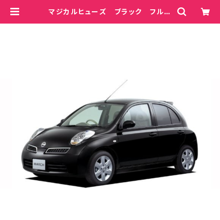
マジカルヒューズ ブラック フルキ
ット マーチ AK12 MFNFB29
9 37個 | magicalfuse