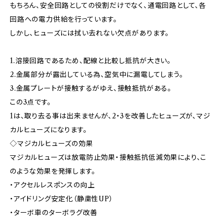
もちろん、安全回路としての役割だけでなく、通電回路として、各
回路への電力供給を行っています。
しかし、ヒューズには拭い去れない欠点があります。
1.溶接回路であるため、配線と比較し抵抗が大きい。
2.金属部分が露出している為、空気中に漏電してしまう。
3.金属プレートが接触するがゆえ、接触抵抗がある。
この3点です。
1は、取り去る事は出来ませんが、2・3を改善したヒューズが、マジ
カルヒューズになります。
◇マジカルヒューズの効果
マジカルヒューズは放電防止効果・接触抵抗低減効果により、こ
のような効果を発揮します。
・アクセルレスポンスの向上
・アイドリング安定化（静粛性UP）
・ターボ車のターボラグ改善