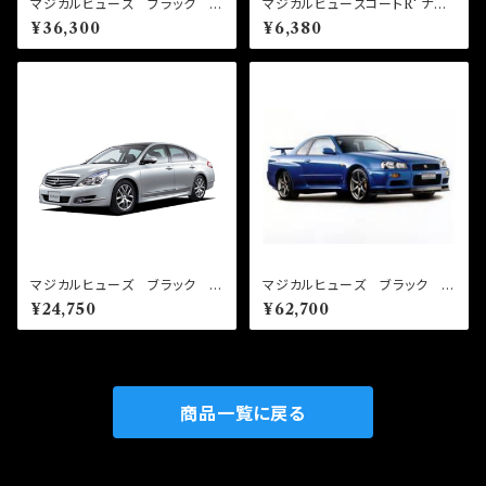
マジカルヒューズ ブラック ス
マジカルヒューズコートR' ナノ
タートキット BRZ ZD8 20
ブラック 150ml MFCE003
¥36,300
¥6,380
25年7月～ MFSB155 22個
マジカルヒューズ ブラック ス
マジカルヒューズ ブラック フ
タートキット ティアナ J32
ルキット スカイラインGTR B
¥24,750
¥62,700
MFNB296 15個
NR34 MFNFB051 38個
商品一覧に戻る