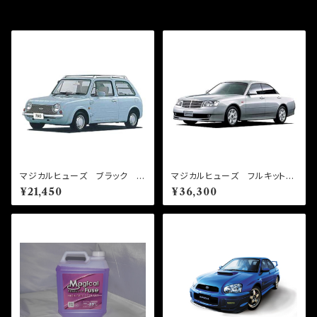
その他の商品
マジカルヒューズ ブラック フ
マジカルヒューズ フルキット
ルキット パオ PK10 MFN
セドリック/グロリア HY34
¥21,450
¥36,300
FB298 13個
MFNF299 33個