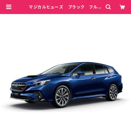
マジカルヒューズ ブラック フルキ
ット レヴォーグ VNH 2400cc
MFSFB160 72個 | magicalf
use