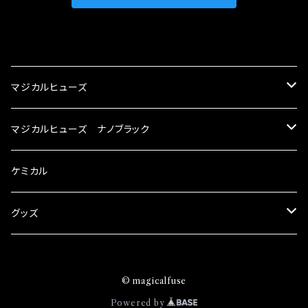
CATEGORY
マジカルヒューズ
スズキ
マジカルヒューズ ナノブラック
KEI
スバル
スズキ ブラック
ケミカル
アルト
BRZ
KEI
ダイハツ
スバル ブラック
グッズ
アルトエコ
R2
アルト
MAX
BRZ
トヨタ
ダイハツ ブラック
マジカルヒューズ
© magicalfuse
エスクード
S4
アルトエコ
MOVE
R2
86
MAX
ニッサン
トヨタ ブラック
トムススピリット
Powered by