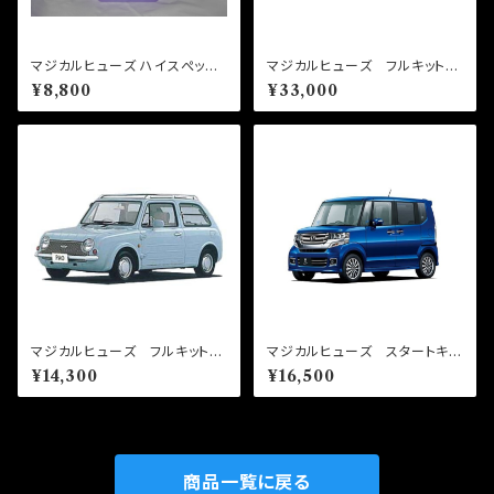
マジカルヒューズ ハイスぺック
マジカルヒューズ フルキット
クーラント 4L MFLUB004
インプレッサ GD系GG系A～
¥8,800
¥33,000
E型 MFSF056 30個
マジカルヒューズ フルキット
マジカルヒューズ スタートキッ
パオ PK10 MFNF302 1
ト N-BOXカスタム JF1・JF
¥14,300
¥16,500
3個
2 MFH707 15個
商品一覧に戻る