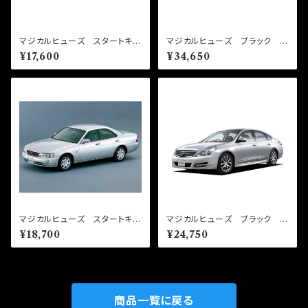
マジカルヒューズ スタートキッ
マジカルヒューズ ブラック ス
ト アコードハイブリッド CR
タートキット ジュークニスモ
¥17,600
¥34,650
6 MFH712 16個
NF15 NFNB293 21個
マジカルヒューズ スタートキッ
マジカルヒューズ ブラック ス
ト ローレル C35 キセノ
タートキット ティアナ J32
¥18,700
¥24,750
ン MFN041 17個
MFNB296 15個
商品一覧に戻る