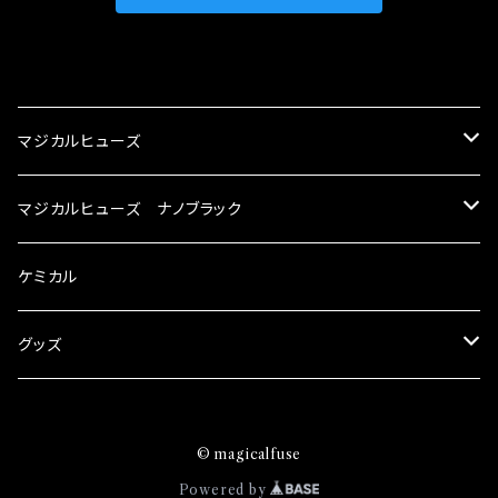
CATEGORY
マジカルヒューズ
スズキ
マジカルヒューズ ナノブラック
KEI
スバル
スズキ ブラック
ケミカル
アルト
BRZ
KEI
ダイハツ
スバル ブラック
グッズ
アルトエコ
R2
アルト
MAX
BRZ
トヨタ
ダイハツ ブラック
マジカルヒューズ
© magicalfuse
エスクード
S4
アルトエコ
MOVE
R2
86
MAX
ニッサン
トヨタ ブラック
トムススピリット
Powered by