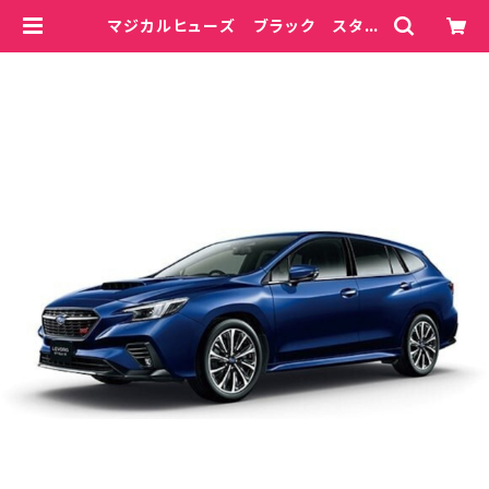
マジカルヒューズ ブラック スター
トキット レヴォーグ VNH 2400
cc MFSB159 27個 | magical
fuse