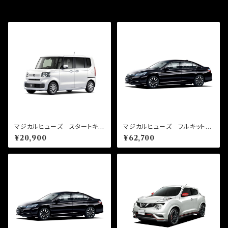
その他の商品
マジカルヒューズ スタートキッ
マジカルヒューズ フルキット
ト N-BOX JF5 MFH70
アコードハイブリッド CR6
¥20,900
¥62,700
8 19個
MFHF713 57個