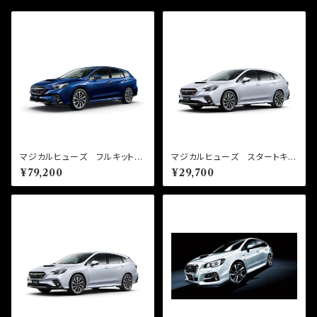
マジカルヒューズ フルキット
マジカルヒューズ スタートキッ
レヴォーグ VNH 2400cc
ト レヴォーグ VN5 MFS1
¥79,200
¥29,700
MFSF172 72個
49 27個