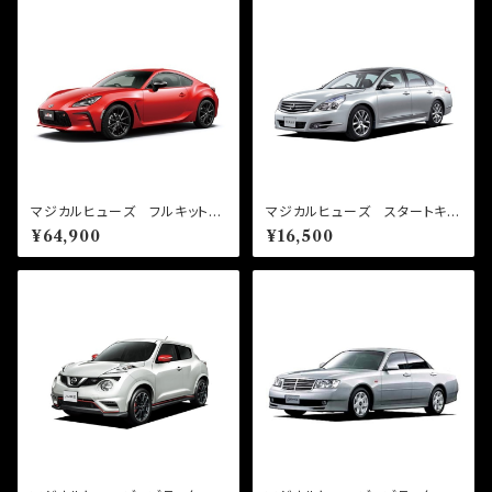
マジカルヒューズ フルキット
マジカルヒューズ スタートキッ
GR86 ZN8 前期 AT M
ト ティアナ J32 MFN300
¥64,900
¥16,500
FTF568 59個
15個