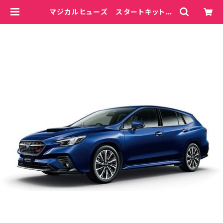
マジカルヒューズ スタートキット
レヴォーグ VNH 2400cc MF
S171 27個 | magicalfuse