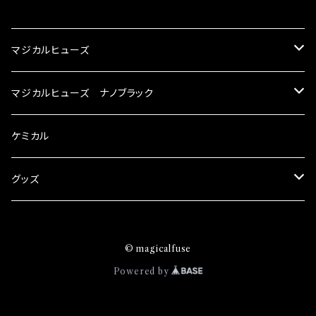
CATEGORY
マジカルヒューズ
スズキ
マジカルヒューズ ナノブラック
KEI
スバル
スズキ ブラック
ケミカル
アルト
BRZ
KEI
ダイハツ
スバル ブラック
グッズ
アルトエコ
R2
アルト
MAX
BRZ
トヨタ
ダイハツ ブラック
マジカルヒューズ
© magicalfuse
エスクード
S4
アルトエコ
MOVE
R2
86
MAX
ニッサン
トヨタ ブラック
トムススピリット
Powered by
エブリィ
WRX
エスクード
YRV
S4
90系3兄弟
MOVE
GT-R
86
ホンダ
ニッサン ブラック