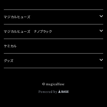
CATEGORY
マジカルヒューズ
スズキ
マジカルヒューズ ナノブラック
KEI
スバル
スズキ ブラック
ケミカル
アルト
BRZ
KEI
ダイハツ
スバル ブラック
グッズ
アルトエコ
R2
アルト
MAX
BRZ
トヨタ
ダイハツ ブラック
マジカルヒューズ
© magicalfuse
エスクード
S4
アルトエコ
MOVE
R2
86
MAX
ニッサン
トヨタ ブラック
トムススピリット
Powered by
エブリィ
WRX
エスクード
YRV
S4
90系3兄弟
MOVE
GT-R
86
ホンダ
ニッサン ブラック