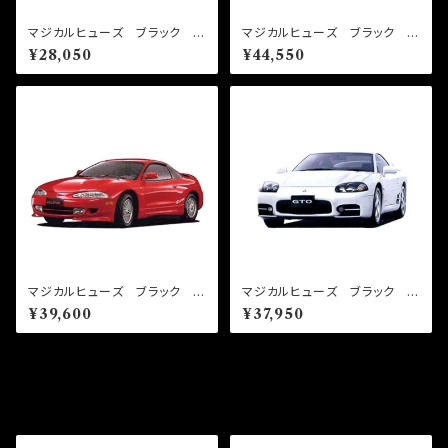
マジカルヒューズ ブラック ス
マジカルヒューズ ブラック フ
タートキット ekクロススペー
ルキット デリカスペースギア
¥28,050
¥44,550
ス B38A MFMB481 17
PD6W MFMFB489 27個
個
マジカルヒューズ ブラック フ
マジカルヒューズ ブラック フ
ルキット エクリプス D32A
ルキット GTO Z15A 後
¥39,600
¥37,950
MFMFB488 24個
期 NA AT MFMFB485
23個
その他の商品