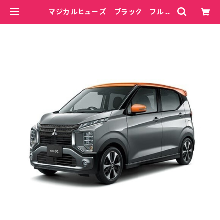
マジカルヒューズ ブラック フルキ
ット ekクロス B35W MFMF
B487 50個 | magicalfuse