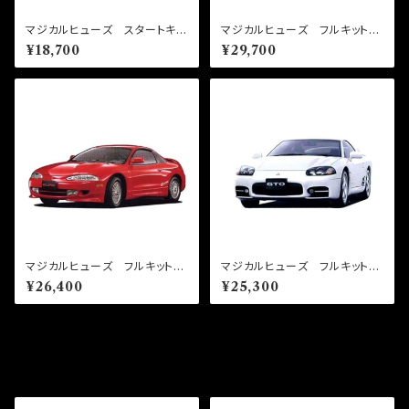
マジカルヒューズ スタートキッ
マジカルヒューズ フルキット
ト ekクロススペース B38A
デリカスペースギア PD6W
¥18,700
¥29,700
MFM487 17個
MFMF495 27個
マジカルヒューズ フルキット
マジカルヒューズ フルキット
エクリプス D32A MFMF4
GTO Z15A 後期 NA A
¥26,400
¥25,300
94 24個
T MFMF491 23個
その他の商品