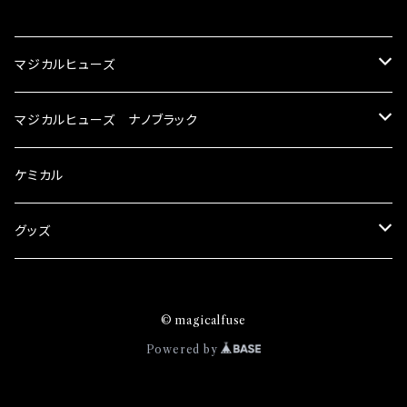
CATEGORY
マジカルヒューズ
スズキ
マジカルヒューズ ナノブラック
KEI
スバル
スズキ ブラック
ケミカル
アルト
BRZ
KEI
ダイハツ
スバル ブラック
グッズ
アルトエコ
R2
アルト
MAX
BRZ
トヨタ
ダイハツ ブラック
マジカルヒューズ
© magicalfuse
エスクード
S4
アルトエコ
MOVE
R2
86
MAX
ニッサン
トヨタ ブラック
トムススピリット
Powered by
エブリィ
WRX
エスクード
YRV
S4
90系3兄弟
MOVE
GT-R
86
ホンダ
ニッサン ブラック