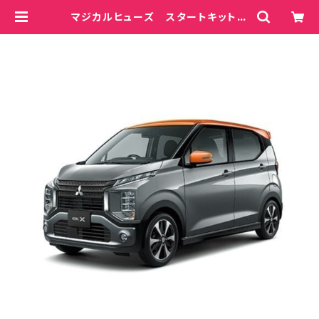
マジカルヒューズ スタートキット
ekクロス B35W MFM492 17
個 | magicalfuse