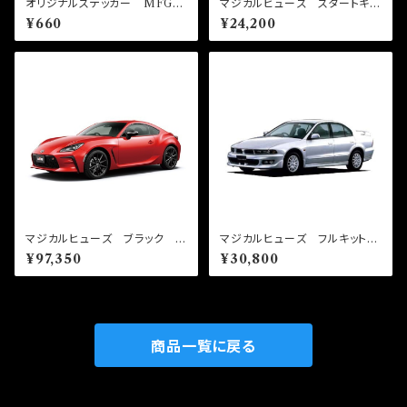
オリジナルステッカー MFG0
マジカルヒューズ スタートキッ
05 1枚
ト GR86 ZN8 前期 MF
¥660
¥24,200
T570 22個
マジカルヒューズ ブラック フ
マジカルヒューズ フルキット
ルキット GR86 ZN8 前
ギャランVR-4 EC5A MFM
¥97,350
¥30,800
期 AT MFTFB549 59個
F480 28個
商品一覧に戻る