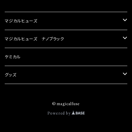
CATEGORY
マジカルヒューズ
スズキ
マジカルヒューズ ナノブラック
KEI
スバル
スズキ ブラック
ケミカル
アルト
BRZ
KEI
ダイハツ
スバル ブラック
グッズ
アルトエコ
R2
アルト
MAX
BRZ
トヨタ
ダイハツ ブラック
マジカルヒューズ
© magicalfuse
エスクード
S4
アルトエコ
MOVE
R2
86
MAX
ニッサン
トヨタ ブラック
トムススピリット
Powered by
エブリィ
WRX
エスクード
YRV
S4
90系3兄弟
MOVE
GT-R
86
ホンダ
ニッサン ブラック