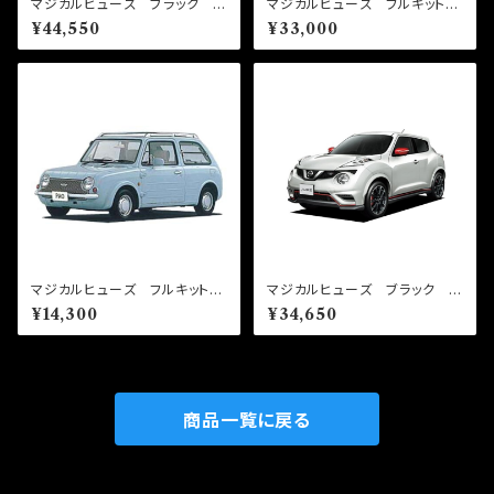
マジカルヒューズ ブラック フ
マジカルヒューズ フルキット
ルキット スカイラインGTR B
インプレッサ GD系GG系A～
¥44,550
¥33,000
NR32 MFNFB019 27個
E型 MFSF056 30個
マジカルヒューズ フルキット
マジカルヒューズ ブラック ス
パオ PK10 MFNF302 1
タートキット ジュークニスモ
¥14,300
¥34,650
3個
NF15 NFNB293 21個
商品一覧に戻る