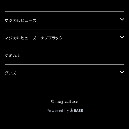
CATEGORY
マジカルヒューズ
スズキ
マジカルヒューズ ナノブラック
KEI
スバル
スズキ ブラック
ケミカル
アルト
BRZ
KEI
ダイハツ
スバル ブラック
グッズ
アルトエコ
R2
アルト
MAX
BRZ
トヨタ
ダイハツ ブラック
マジカルヒューズ
© magicalfuse
エスクード
S4
アルトエコ
MOVE
R2
86
MAX
ニッサン
トヨタ ブラック
トムススピリット
Powered by
エブリィ
WRX
エスクード
YRV
S4
90系3兄弟
MOVE
GT-R
86
ホンダ
ニッサン ブラック