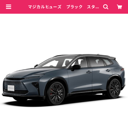
マジカルヒューズ ブラック スター
トキット クラウンエステートPHEV
AZSH39W MFTB704 50個
| magicalfuse