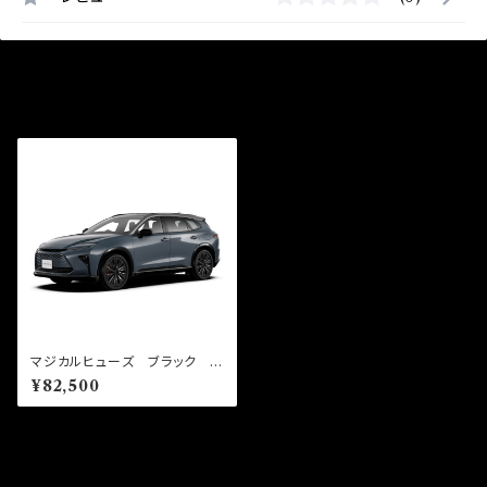
最近チェックした商品
マジカルヒューズ ブラック ス
タートキット クラウンエステー
¥82,500
トPHEV AZSH39W MFT
B704 50個
同じカテゴリの商品