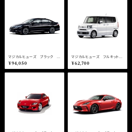
マジカルヒューズ ブラック フ
マジカルヒューズ フルキット
ルキット アコードハイブリッ
N-BOX JF5 MFHF709
¥94,050
¥62,700
ド CR6 MFHFB689 57
57個
個