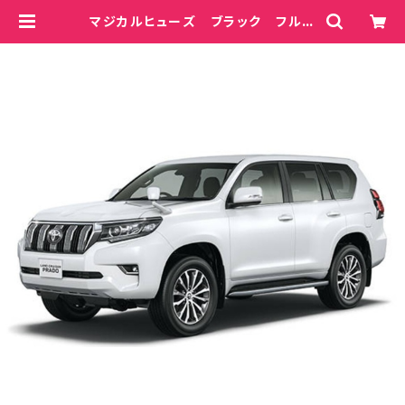
マジカルヒューズ ブラック フルキ
ット ランドクルーザープラド GDJ
151 MFTFB699 86個 | magi
calfuse