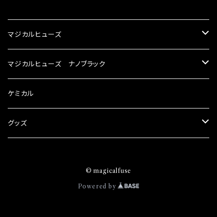
CATEGORY
マジカルヒューズ
スズキ
マジカルヒューズ ナノブラック
KEI
スバル
スズキ ブラック
ケミカル
アルト
BRZ
KEI
ダイハツ
スバル ブラック
グッズ
アルトエコ
R2
アルト
MAX
BRZ
トヨタ
ダイハツ ブラック
マジカルヒューズ
© magicalfuse
エスクード
S4
アルトエコ
MOVE
R2
86
MAX
ニッサン
トヨタ ブラック
トムススピリット
Powered by
エブリィ
WRX
エスクード
YRV
S4
90系3兄弟
MOVE
GT-R
86
ホンダ
ニッサン ブラック