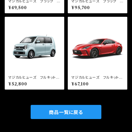
マジカルヒューズ ブラック フ
マジカルヒューズ ブラック フ
ルキット RX-8 前期 MT
ルキット GR86 ZN8 前
¥49,500
¥95,700
車 MFMAFB043 30個
期 MT MFTFB550 58
個
マジカルヒューズ フルキット
マジカルヒューズ フルキット
N-WGN JH4 MFHF711
GR86 ZN8 MT 2025年
¥52,800
¥67,100
48個
7月～ MFTF746 61個
商品一覧に戻る