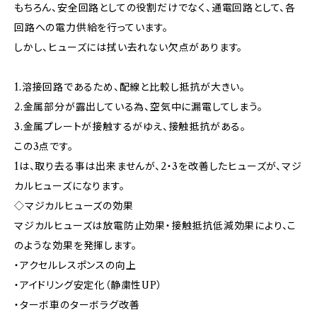
もちろん、安全回路としての役割だけでなく、通電回路として、各
回路への電力供給を行っています。
しかし、ヒューズには拭い去れない欠点があります。
1.溶接回路であるため、配線と比較し抵抗が大きい。
2.金属部分が露出している為、空気中に漏電してしまう。
3.金属プレートが接触するがゆえ、接触抵抗がある。
この3点です。
1は、取り去る事は出来ませんが、2・3を改善したヒューズが、マジ
カルヒューズになります。
◇マジカルヒューズの効果
マジカルヒューズは放電防止効果・接触抵抗低減効果により、こ
のような効果を発揮します。
・アクセルレスポンスの向上
・アイドリング安定化（静粛性UP）
・ターボ車のターボラグ改善